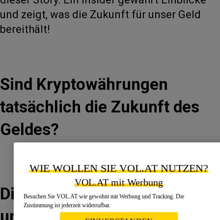
und zeigt, was die Zukunft für unser Geld
bereithält!
Sind Kryptowährungen
tatsächlich die Zukunft des
Geldes?
WIE WOLLEN SIE VOL.AT NUTZEN?
VOL.AT mit Werbung
Digitales Gold: Macht Bitcoin
Besuchen Sie VOL.AT wie gewohnt mit Werbung und Tracking. Die
Zustimmung ist jederzeit widerrufbar.
unser Geld überflüssig?