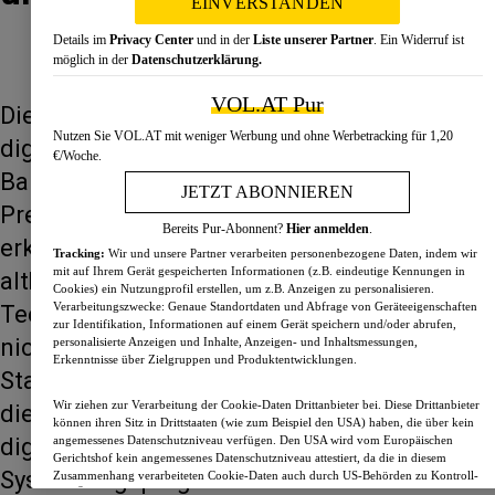
EINVERSTANDEN
Details im
Privacy Center
und in der
Liste unserer Partner
. Ein Widerruf ist
möglich in der
Datenschutzerklärung.
VOL.AT Pur
Die Finanzwelt steht Kopf! In Zeiten rasanter
Nutzen Sie VOL.AT mit weniger Werbung und ohne Werbetracking für 1,20
digitaler Innovationen müssen traditionelle
€/Woche.
Banken sich neu erfinden. Gernot
JETZT ABONNIEREN
Prettenthaler, Blockchain-Experte der
RBI
,
Bereits Pur-Abonnent?
Hier anmelden
.
erklärt, wie Banken den Spagat zwischen
Tracking:
Wir und unsere Partner verarbeiten personenbezogene Daten, indem wir
mit auf Ihrem Gerät gespeicherten Informationen (z.B. eindeutige Kennungen in
altbewährten Methoden und modernen
Cookies) ein Nutzungprofil erstellen, um z.B. Anzeigen zu personalisieren.
Verarbeitungszwecke: Genaue Standortdaten und Abfrage von Geräteeigenschaften
Technologien meistern. „Banken bieten
zur Identifikation, Informationen auf einem Gerät speichern und/oder abrufen,
nicht nur Finanzprodukte an, sondern auch
personalisierte Anzeigen und Inhalte, Anzeigen- und Inhaltsmessungen,
Erkenntnisse über Zielgruppen und Produktentwicklungen.
Stabilität und Sicherheit.“ Doch wie sieht
Wir ziehen zur Verarbeitung der Cookie-Daten Drittanbieter bei. Diese Drittanbieter
diese Stabilität in einer Welt aus, die von
können ihren Sitz in Drittstaaten (wie zum Beispiel den USA) haben, die über kein
digitalen Währungen und dezentralen
angemessenes Datenschutzniveau verfügen. Den USA wird vom Europäischen
Gerichtshof kein angemessenes Datenschutzniveau attestiert, da die in diesem
Systemen geprägt wird? Prettenthaler meint:
Zusammenhang verarbeiteten Cookie-Daten auch durch US-Behörden zu Kontroll-
und Überwachungszwecken verarbeitet werden können und Sie gegen eine solche