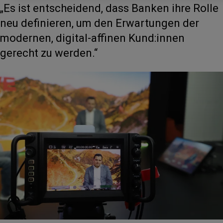
„Es ist entscheidend, dass Banken ihre Rolle
Verarbeitung keine wirksamen Rechtsbehelfe geltend machen können. Mit dem
Klick auf „EINVERSTANDEN“ stimmen Sie zu, dass wir Drittanbieter (auch in
neu definieren, um den Erwartungen der
Drittstaaten) beiziehen dürfen.
modernen, digital-affinen Kund:innen
Impressum
Kontakt
Datenschutz
gerecht zu werden.“